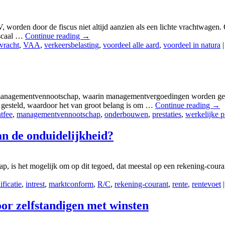
, worden door de fiscus niet altijd aanzien als een lichte vrachtwagen
iscaal …
Continue reading
→
 vracht
,
VAA
,
verkeersbelasting
,
voordeel alle aard
,
voordeel in natura
|
 managementvennootschap, waarin managementvergoedingen worden gefac
g gesteld, waardoor het van groot belang is om …
Continue reading
→
tfee
,
managementvennootschap
,
onderbouwen
,
prestaties
,
werkelijke p
an de onduidelijkheid?
ap, is het mogelijk om op dit tegoed, dat meestal op een rekening-coura
ficatie
,
intrest
,
marktconform
,
R/C
,
rekening-courant
,
rente
,
rentevoet
|
oor zelfstandigen met winsten