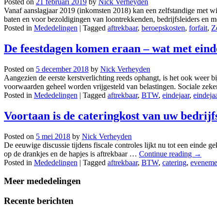
Posted on
21 februari 2019
by
Nick Verheyden
Vanaf aanslagjaar 2019 (inkomsten 2018) kan een zelfstandige met wins
baten en voor bezoldigingen van loontrekkenden, bedrijfsleiders en
Posted in
Mededelingen
|
Tagged
aftrekbaar
,
beroepskosten
,
forfait
,
Z
De feestdagen komen eraan – wat met eind
Posted on
5 december 2018
by
Nick Verheyden
Aangezien de eerste kerstverlichting reeds ophangt, is het ook weer 
voorwaarden geheel worden vrijgesteld van belastingen. Sociale ze
Posted in
Mededelingen
|
Tagged
aftrekbaar
,
BTW
,
eindejaar
,
eindeja
Voortaan is de cateringkost van uw bedrij
Posted on
5 mei 2018
by
Nick Verheyden
De eeuwige discussie tijdens fiscale controles lijkt nu tot een eind
op de drankjes en de hapjes is aftrekbaar …
Continue reading
→
Posted in
Mededelingen
|
Tagged
aftrekbaar
,
BTW
,
catering
,
eveneme
Meer mededelingen
Recente berichten