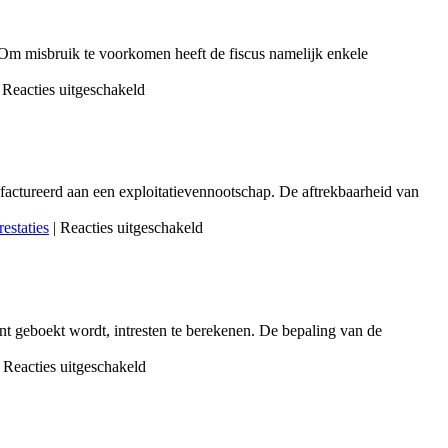
. Om misbruik te voorkomen heeft de fiscus namelijk enkele
voor
Reacties uitgeschakeld
Lichte
vrachtwagens
en
de
fiscus
tureerd aan een exploitatievennootschap. De aftrekbaarheid van
voor
restaties
|
Reacties uitgeschakeld
Managementfees
nt geboekt wordt, intresten te berekenen. De bepaling van de
voor
Reacties uitgeschakeld
Intresten
credit
rekening-
courant: