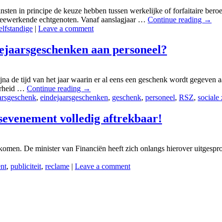
ten in principe de keuze hebben tussen werkelijke of forfaitaire beroe
 meewerkende echtgenoten. Vanaf aanslagjaar …
Continue reading
→
elfstandige
|
Leave a comment
ejaarsgeschenken aan personeel?
bijna de tijd van het jaar waarin er al eens een geschenk wordt gegeve
kerheid …
Continue reading
→
arsgeschenk
,
eindejaarsgeschenken
,
geschenk
,
personeel
,
RSZ
,
sociale
fsevenement volledig aftrekbaar!
e gekomen. De minister van Financiën heeft zich onlangs hierover uitge
nt
,
publiciteit
,
reclame
|
Leave a comment