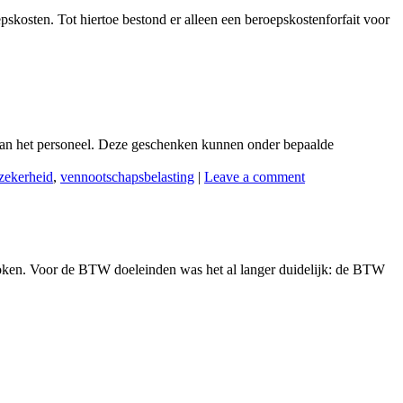
einde
pskosten. Tot hiertoe bestond er alleen een beroepskostenforfait voor
aan
de
onduidelijkheid?
n aan het personeel. Deze geschenken kunnen onder bepaalde
 zekerheid
,
vennootschapsbelasting
|
Leave a comment
sproken. Voor de BTW doeleinden was het al langer duidelijk: de BTW