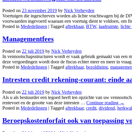
Posted on
23 november 2019
by
Nick Verheyden
Voertuigen die ingeschreven worden als lichte vrachtwagen bij de DIV
voorwaarden ingevoerd waaraan een voertuig dient te voldoen, om f
Posted in
Mededelingen
|
Tagged
aftrekbaar
,
BTW
,
laadruimte
,
lichte
Managementfees
Posted on
22 juli 2019
by
Nick Verheyden
In vennootschapsstructuren wordt er vaak gebruik gemaakt van een
deze vergoedingen wordt door de fiscus echter meer en meer in vraa
Posted in
Mededelingen
|
Tagged
aftrekbaar
,
bezoldiging
,
managemen
Intresten credit rekening-courant: einde a
Posted on
22 juli 2019
by
Nick Verheyden
Als u als bestuurder een tegoed heeft ten opzichte van uw vennootsch
rentevoet en de grootte van deze intresten …
Continue reading
→
Posted in
Mededelingen
|
Tagged
aftrekbaar
,
credit
,
dividend
,
herkwali
Beroepskostenforfait ook van toepassing v